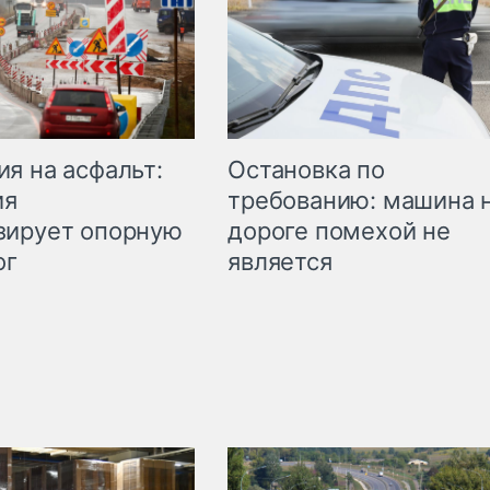
Остановка по
я на асфальт:
требованию: машина 
ия
дороге помехой не
зирует опорную
является
ог