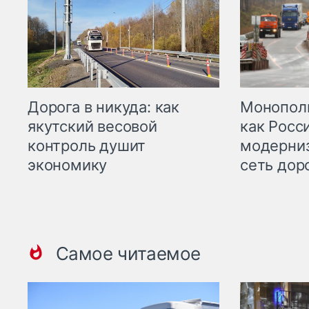
Дорога в никуда: как
Монополи
якутский весовой
как Росс
контроль душит
модерни
экономику
сеть дор
Самое читаемое