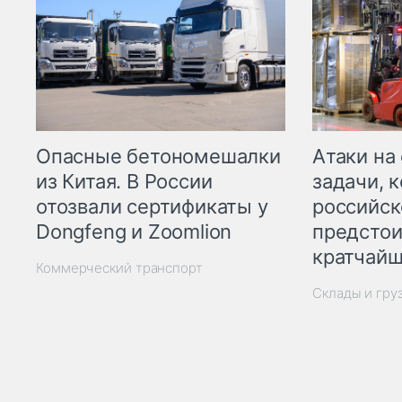
Опасные бетономешалки
Атаки на
из Китая. В России
задачи, 
отозвали сертификаты у
российск
Dongfeng и Zoomlion
предстои
кратчайш
Коммерческий транспорт
Склады и гру