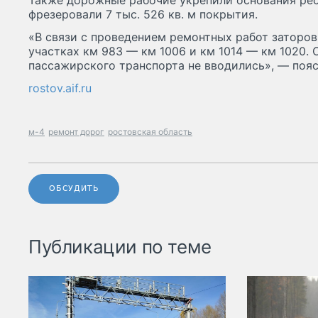
Также дорожные рабочие укрепили основания реса
фрезеровали 7 тыс. 526 кв. м покрытия.
«В связи с проведением ремонтных работ заторо
участках км 983 — км 1006 и км 1014 — км 1020.
пассажирского транспорта не вводились», — пояс
rostov.aif.ru
м-4
ремонт дорог
ростовская область
ОБСУДИТЬ
Публикации по теме