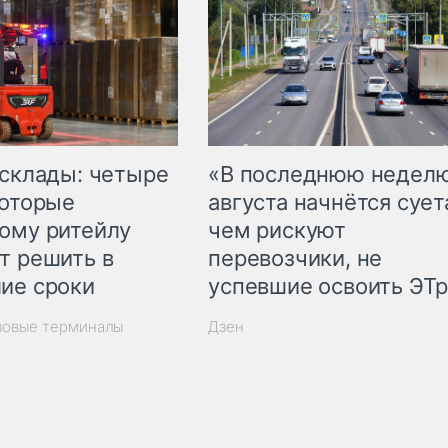
 склады: четыре
«В последнюю недел
которые
августа начнётся суета
ому ритейлу
чем рискуют
т решить в
перевозчики, не
ие сроки
успевшие освоить ЭТ
зовые терминалы
Дзен