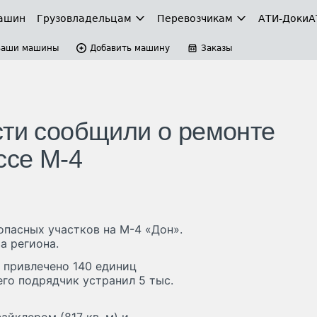
ашин
Грузовладельцам
Перевозчикам
АТИ-Доки
А
Ваши машины
Добавить машину
Заказы
сти сообщили о ремонте
ссе М-4
опасных участков на М-4 «Дон».
а региона.
 привлечено 140 единиц
его подрядчик устранил 5 тыс.