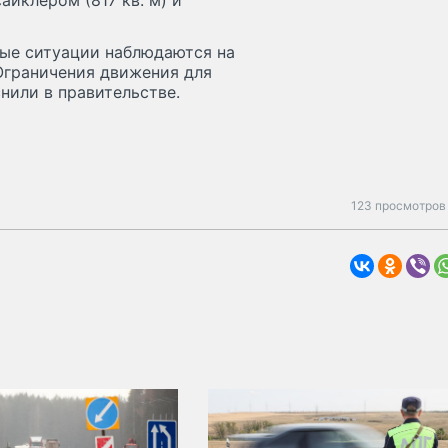
йклером (817 кв. м) и
вые ситуации наблюдаются на
 Ограничения движения для
нили в правительстве.
123 просмотров 