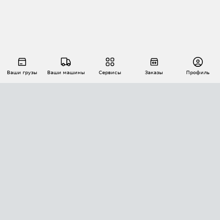
Ваши грузы
Ваши машины
Сервисы
Заказы
Профиль
АВТОМАТИЗАЦИЯ ПЕРЕВОЗОК
Площадки
Заказы
Торги
Тендеры
АТИ-Доки
GPS-мониторинг
АТИ Мессенджер
Цепочки грузов
API ATI.SU
ПОЛЕЗНОЕ
Расчет расстояний
БЕЗОПАСНОСТЬ
Академия ATI.SU