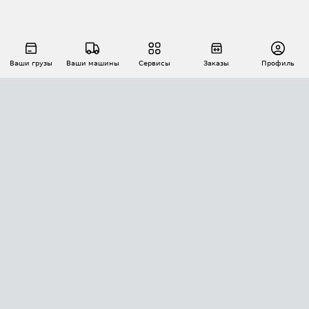
Ваши грузы
Ваши машины
Сервисы
Заказы
Профиль
АВТОМАТИЗАЦИЯ ПЕРЕВОЗОК
Площадки
Заказы
Торги
Тендеры
АТИ-Доки
GPS-мониторинг
АТИ Мессенджер
Цепочки грузов
API ATI.SU
ПОЛЕЗНОЕ
Расчет расстояний
БЕЗОПАСНОСТЬ
Академия ATI.SU
ATI.SU о безопасности
Звезды ATI.SU на вашем сайте
КОНТАКТЫ И ТАРИФЫ
Памятка по проверке контрагентов
Индекс ATI.SU FTL РФ