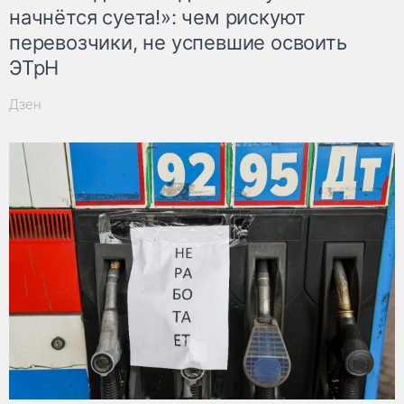
начнётся суета!»: чем рискуют
перевозчики, не успевшие освоить
ЭТрН
Дзен