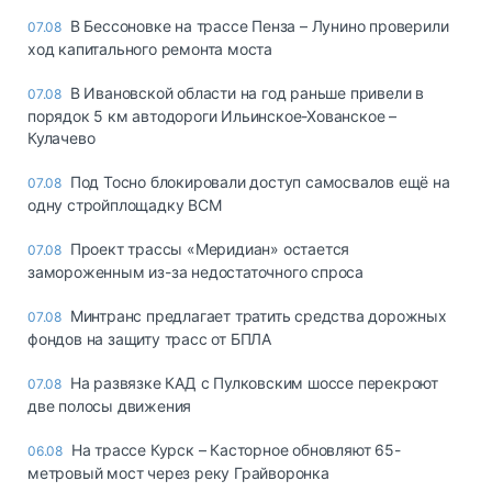
В Бессоновке на трассе Пенза – Лунино проверили
07.08
ход капитального ремонта моста
В Ивановской области на год раньше привели в
07.08
порядок 5 км автодороги Ильинское-Хованское –
Кулачево
Под Тосно блокировали доступ самосвалов ещё на
07.08
одну стройплощадку ВСМ
Проект трассы «Меридиан» остается
07.08
замороженным из-за недостаточного спроса
Минтранс предлагает тратить средства дорожных
07.08
фондов на защиту трасс от БПЛА
На развязке КАД с Пулковским шоссе перекроют
07.08
две полосы движения
На трассе Курск – Касторное обновляют 65-
06.08
метровый мост через реку Грайворонка