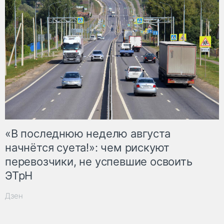
«В последнюю неделю августа
начнётся суета!»: чем рискуют
перевозчики, не успевшие освоить
ЭТрН
Дзен