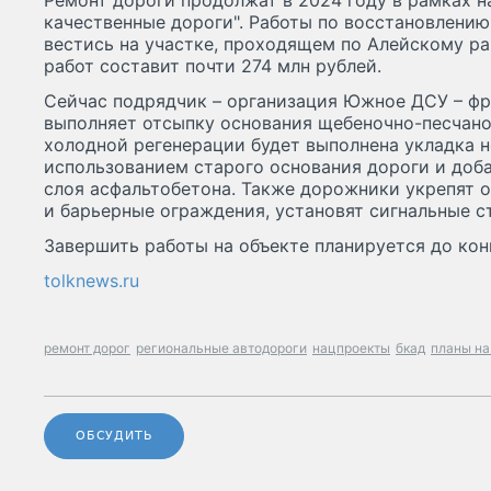
Ремонт дороги продолжат в 2024 году в рамках н
качественные дороги". Работы по восстановлению
вестись на участке, проходящем по Алейскому ра
работ составит почти 274 млн рублей.
Сейчас подрядчик – организация Южное ДСУ – фр
выполняет отсыпку основания щебеночно-песчан
холодной регенерации будет выполнена укладка 
использованием старого основания дороги и доба
слоя асфальтобетона. Также дорожники укрепят о
и барьерные ограждения, установят сигнальные с
Завершить работы на объекте планируется до кон
tolknews.ru
ремонт дорог
региональные автодороги
нацпроекты
бкад
планы на
ОБСУДИТЬ