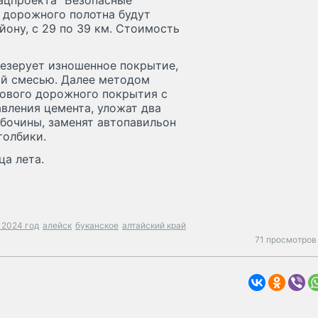
ацпроекта "Безопасные
 дорожного полотна будут
йону, с 29 по 39 км. Стоимость
езерует изношенное покрытие,
ой смесью. Далее методом
нового дорожного покрытия с
вления цемента, уложат два
бочины, заменят автопавильон
толбики.
ца лета.
 2024 год
алейск
буканское
алтайский край
71 просмотров