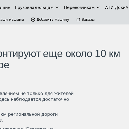
ашин
Грузовладельцам
Перевозчикам
АТИ-Доки
А
Ваши машины
Добавить машину
Заказы
онтируют еще около 10 км
ое
влением не только для жителей
здесь наблюдается достаточно
 км региональной дороги
е.