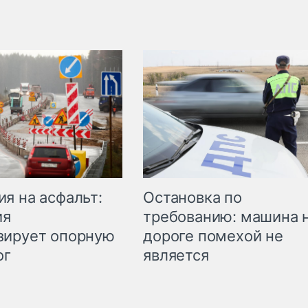
Остановка по
я на асфальт:
требованию: машина 
ия
дороге помехой не
зирует опорную
является
ог