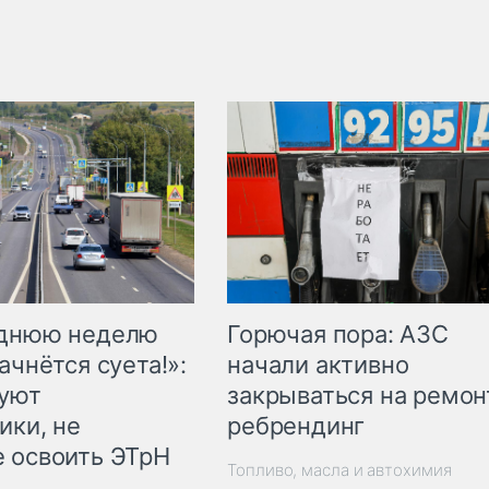
Горючая пора: АЗС
еднюю неделю
начали активно
ачнётся суета!»:
закрываться на ремон
куют
ребрендинг
ики, не
 освоить ЭТрН
Топливо, масла и автохимия