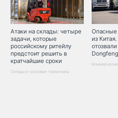
Опасные
Атаки на склады: четыре
из Китая.
задачи, которые
отозвали
российскому ритейлу
Dongfeng
предстоит решить в
кратчайшие сроки
Коммерчески
Склады и грузовые терминалы