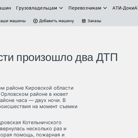
ашин
Грузовладельцам
Перевозчикам
АТИ-Доки
А
Ваши машины
Добавить машину
Заказы
сти произошло два ДТП
ском районе Кировской области
в Орловском районе в кювет
айоне часа — двух ночи. В
происшествия на момент съемки
дровская Котельничского
вернулась несколько раз и
корая помощь, пожарная и