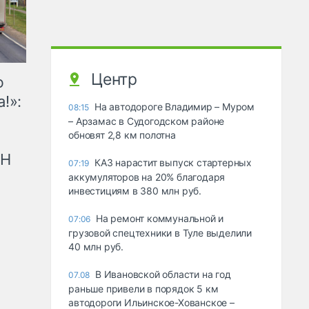
Центр
ю
!»:
На автодороге Владимир – Муром
08:15
– Арзамас в Судогодском районе
обновят 2,8 км полотна
рН
КАЗ нарастит выпуск стартерных
07:19
аккумуляторов на 20% благодаря
инвестициям в 380 млн руб.
На ремонт коммунальной и
07:06
грузовой спецтехники в Туле выделили
40 млн руб.
В Ивановской области на год
07.08
раньше привели в порядок 5 км
автодороги Ильинское-Хованское –