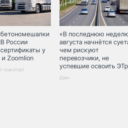
 бетономешалки
«В последнюю недел
 В России
августа начнётся суета
 сертификаты у
чем рискуют
 и Zoomlion
перевозчики, не
успевшие освоить ЭТ
й транспорт
Дзен