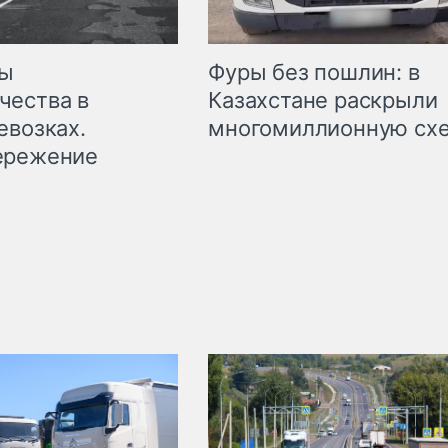
мы
Фуры без пошлин: в
чества в
Казахстане раскрыли
евозках.
многомиллионную сх
ережение