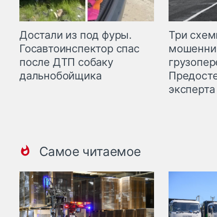
Три схе
Достали из под фуры.
мошенни
Госавтоинспектор спас
грузопер
после ДТП собаку
Предост
дальнобойщика
эксперта
Самое читаемое