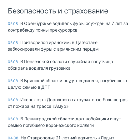
Безопасность и страхование
В Оренбуржье водитель фуры осуждён на 7 лет за
05.08
контрабанду тонны прекурсоров
Притворился иранским: в Дагестане
05.08
заблокировали фуры с армянским перцем
В Пензенской области случайная попутчица
05.08
обокрала водителя грузовика
В Брянской области осудят водителя, погубившего
05.08
целую семью в ДТП
Инспектор «Дорожного патруля» спас большегруз
05.08
от пожара на трассе «Амур»
В Ленинградской области дальнобойщики ищут
05.08
семью погибшего воронежского коллеги
На Ставрополье 21-летний водитель «Лады»
04.08