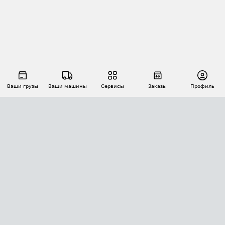
Ваши грузы
Ваши машины
Сервисы
Заказы
Профиль
АВТОМАТИЗАЦИЯ ПЕРЕВОЗОК
Площадки
Заказы
Торги
Тендеры
АТИ-Доки
GPS-мониторинг
АТИ Мессенджер
Цепочки грузов
API ATI.SU
ПОЛЕЗНОЕ
Расчет расстояний