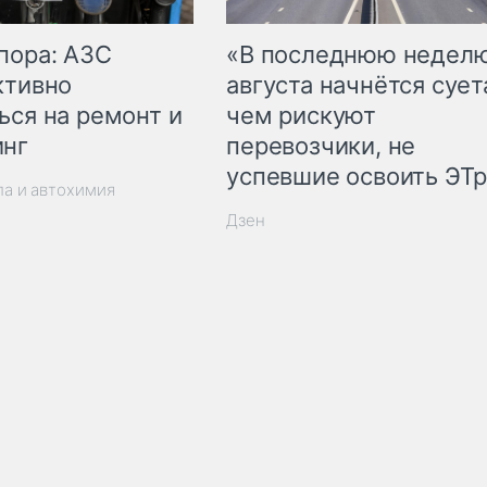
пора: АЗС
«В последнюю недел
ктивно
августа начнётся суета
ься на ремонт и
чем рискуют
инг
перевозчики, не
успевшие освоить ЭТ
ла и автохимия
Дзен