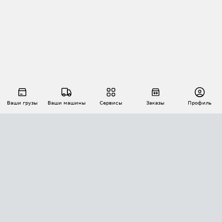
Ваши грузы
Ваши машины
Сервисы
Заказы
Профиль
АВТОМАТИЗАЦИЯ ПЕРЕВОЗОК
Площадки
Заказы
Торги
Тендеры
АТИ-Доки
GPS-мониторинг
АТИ Мессенджер
Цепочки грузов
API ATI.SU
ПОЛЕЗНОЕ