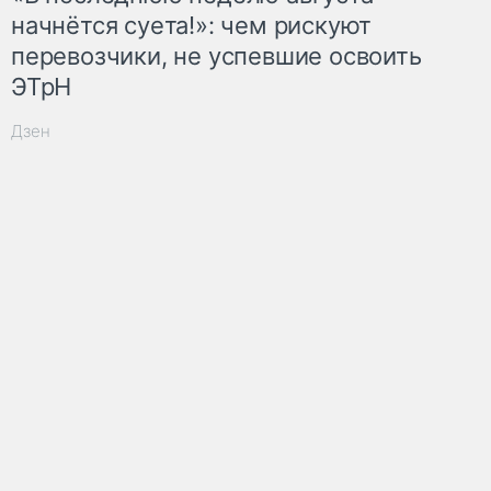
начнётся суета!»: чем рискуют
перевозчики, не успевшие освоить
ЭТрН
Дзен