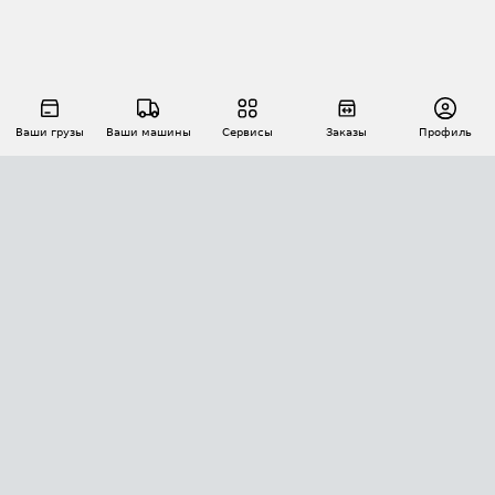
Ваши грузы
Ваши машины
Сервисы
Заказы
Профиль
АВТОМАТИЗАЦИЯ ПЕРЕВОЗОК
Площадки
Заказы
Торги
Тендеры
АТИ-Доки
GPS-мониторинг
АТИ Мессенджер
Цепочки грузов
API ATI.SU
ПОЛЕЗНОЕ
Расчет расстояний
БЕЗОПАСНОСТЬ
Академия ATI.SU
ATI.SU о безопасности
Звезды ATI.SU на вашем сайте