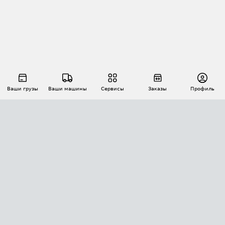
Ваши грузы
Ваши машины
Сервисы
Заказы
Профиль
АВТОМАТИЗАЦИЯ ПЕРЕВОЗОК
Площадки
Заказы
Торги
Тендеры
АТИ-Доки
GPS-мониторинг
АТИ Мессенджер
Цепочки грузов
API ATI.SU
ПОЛЕЗНОЕ
Расчет расстояний