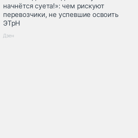
начнётся суета!»: чем рискуют
перевозчики, не успевшие освоить
ЭТрН
Дзен