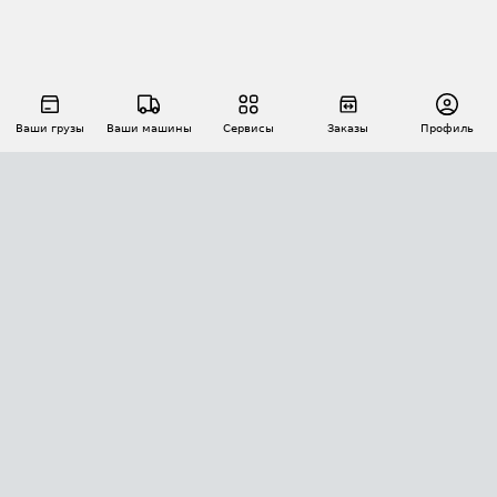
Ваши грузы
Ваши машины
Сервисы
Заказы
Профиль
АВТОМАТИЗАЦИЯ ПЕРЕВОЗОК
Площадки
Заказы
Торги
Тендеры
АТИ-Доки
GPS-мониторинг
АТИ Мессенджер
Цепочки грузов
API ATI.SU
ПОЛЕЗНОЕ
Расчет расстояний
БЕЗОПАСНОСТЬ
Академия ATI.SU
ATI.SU о безопасности
Звезды ATI.SU на вашем сайте
КОНТАКТЫ И ТАРИФЫ