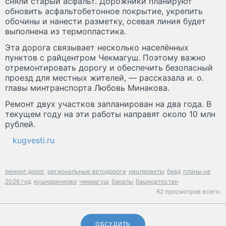
сняли старый асфальт. Дорожники планируют
обновить асфальтобетонное покрытие, укрепить
обочины и нанести разметку, осевая линия будет
выполнена из термопластика.
Эта дорога связывает несколько населённых
пунктов с райцентром Чекмагуш. Поэтому важно
отремонтировать дорогу и обеспечить безопасный
проезд для местных жителей, — рассказала и. о.
главы минтранспорта Любовь Минакова.
Ремонт двух участков запланирован на два года. В
текущем году на эти работы направят около 10 млн
рублей.
kugvesti.ru
ремонт дорог
региональные автодороги
нацпроекты
бкад
планы на
2026 год
кушнаренково
чекмагуш
бакалы
башкортостан
62 просмотров всего.
ОБСУДИТЬ