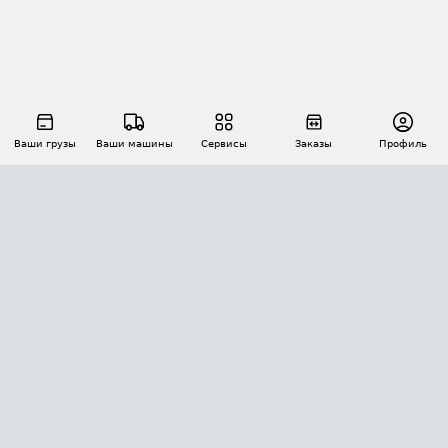
Ваши грузы
Ваши машины
Сервисы
Заказы
Профиль
АВТОМАТИЗАЦИЯ ПЕРЕВОЗОК
Площадки
Заказы
Торги
Тендеры
АТИ-Доки
GPS-мониторинг
АТИ Мессенджер
Цепочки грузов
API ATI.SU
ПОЛЕЗНОЕ
Расчет расстояний
БЕЗОПАСНОСТЬ
Академия ATI.SU