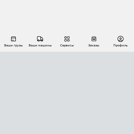
Ваши грузы
Ваши машины
Сервисы
Заказы
Профиль
АВТОМАТИЗАЦИЯ ПЕРЕВОЗОК
Площадки
Заказы
Торги
Тендеры
АТИ-Доки
GPS-мониторинг
АТИ Мессенджер
Цепочки грузов
API ATI.SU
ПОЛЕЗНОЕ
Расчет расстояний
БЕЗОПАСНОСТЬ
Академия ATI.SU