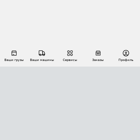
Ваши грузы
Ваши машины
Сервисы
Заказы
Профиль
АВТОМАТИЗАЦИЯ ПЕРЕВОЗОК
Площадки
Заказы
Торги
Тендеры
АТИ-Доки
GPS-мониторинг
АТИ Мессенджер
Цепочки грузов
API ATI.SU
ПОЛЕЗНОЕ