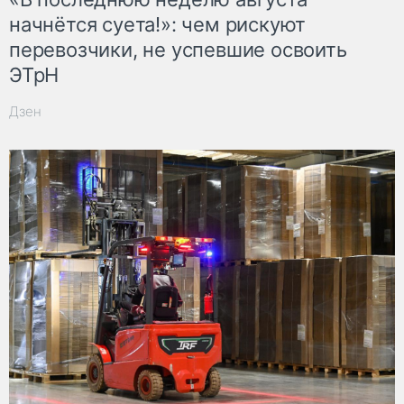
начнётся суета!»: чем рискуют
перевозчики, не успевшие освоить
ЭТрН
Дзен