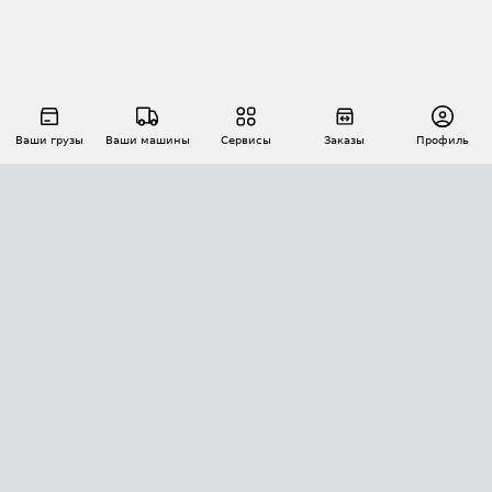
Ваши грузы
Ваши машины
Сервисы
Заказы
Профиль
АВТОМАТИЗАЦИЯ ПЕРЕВОЗОК
Площадки
Заказы
Торги
Тендеры
АТИ-Доки
GPS-мониторинг
АТИ Мессенджер
Цепочки грузов
API ATI.SU
ПОЛЕЗНОЕ
Расчет расстояний
БЕЗОПАСНОСТЬ
Академия ATI.SU
ATI.SU о безопасности