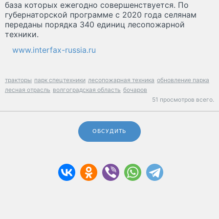
база которых ежегодно совершенствуется. По
губернаторской программе с 2020 года селянам
переданы порядка 340 единиц лесопожарной
техники.
www.interfax-russia.ru
тракторы
парк спецтехники
лесопожарная техника
обновление парка
лесная отрасль
волгоградская область
бочаров
51 просмотров всего.
ОБСУДИТЬ