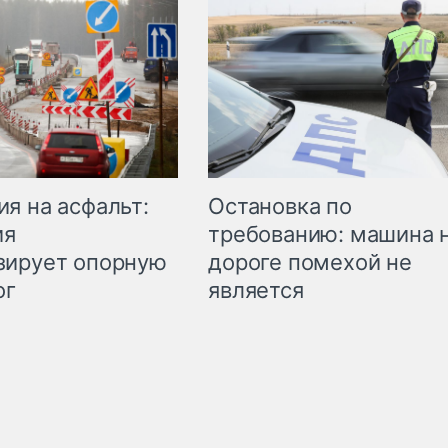
Остановка по
я на асфальт:
требованию: машина 
ия
дороге помехой не
зирует опорную
является
ог