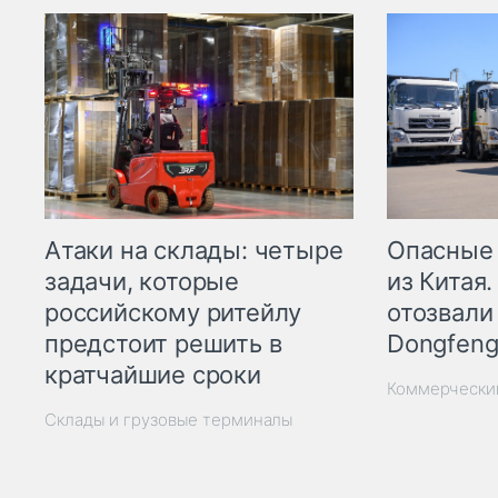
Опасные
Атаки на склады: четыре
из Китая.
задачи, которые
отозвали
российскому ритейлу
Dongfeng
предстоит решить в
кратчайшие сроки
Коммерчески
Склады и грузовые терминалы