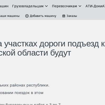
ашин
Грузовладельцам
Перевозчикам
АТИ-Доки
А
Ваши машины
Добавить машину
Заказы
 участках дороги подъезд к
кой области будут
ьких районах республики.
овании поездок в этом
ем буровзрывных работ с 3 по 7