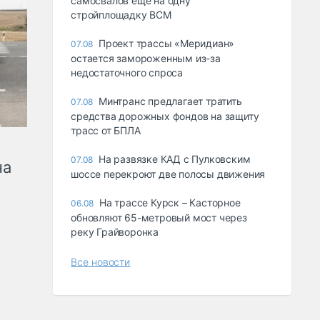
самосвалов ещё на одну
стройплощадку ВСМ
Проект трассы «Меридиан»
07.08
остается замороженным из-за
недостаточного спроса
Минтранс предлагает тратить
07.08
средства дорожных фондов на защиту
трасс от БПЛА
На развязке КАД с Пулковским
07.08
на
шоссе перекроют две полосы движения
На трассе Курск – Касторное
06.08
обновляют 65-метровый мост через
реку Грайворонка
Все новости