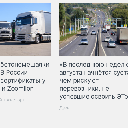
 бетономешалки
«В последнюю недел
 В России
августа начнётся суета
 сертификаты у
чем рискуют
 и Zoomlion
перевозчики, не
успевшие освоить ЭТ
й транспорт
Дзен