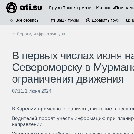
Грузы
Поиск грузов
Машины
Поиск м
Все сервисы
Ваши грузы
Добавить груз
← Дороги, инфраструктура
В первых числах июня на
Североморску в Мурманс
ограничения движения
07:11, 1 Июня 2024
В Карелии временно ограничат движение в нескол
Водителей просят учесть информацию при планир
направлении.
Упрдор «Кола» сообщает, что в связи с выполнени