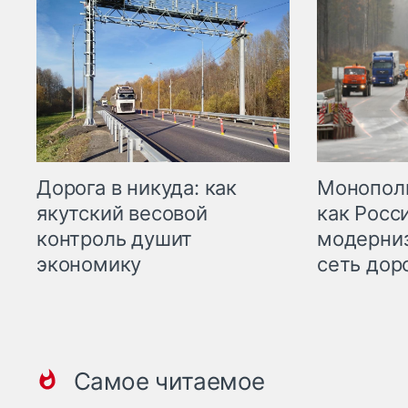
Дорога в никуда: как
Монополи
якутский весовой
как Росс
контроль душит
модерни
экономику
сеть дор
Самое читаемое