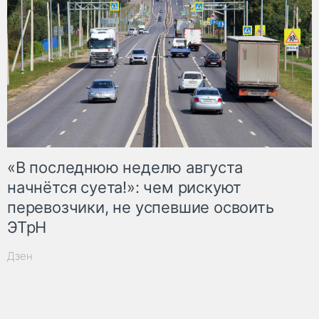
«В последнюю неделю августа
начнётся суета!»: чем рискуют
перевозчики, не успевшие освоить
ЭТрН
Дзен