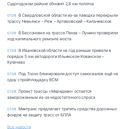
Судогодском районе обновят 2,8 км полотна
В Свердловской области из-за паводка перекрыли
07.08
трассу Невьянск – Реж – Артемовский – Килачевское
В Бессоновке на трассе Пенза – Лунино проверили
07.08
ход капитального ремонта моста
В Ивановской области на год раньше привели в
07.08
порядок 5 км автодороги Ильинское-Хованское –
Кулачево
Под Тосно блокировали доступ самосвалов ещё на
07.08
одну стройплощадку ВСМ
Проект трассы «Меридиан» остается
07.08
замороженным из-за недостаточного спроса
Минтранс предлагает тратить средства дорожных
07.08
фондов на защиту трасс от БПЛА
Все новости