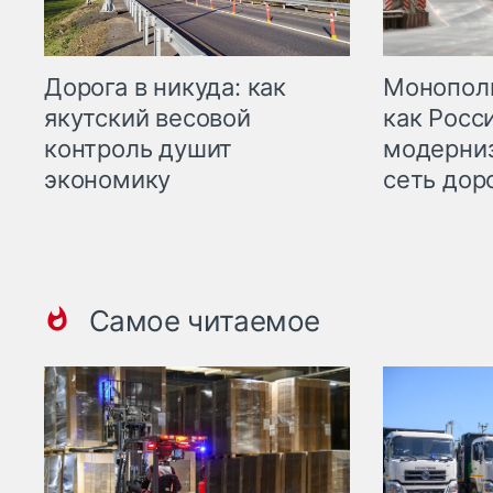
Дорога в никуда: как
Монополи
якутский весовой
как Росс
контроль душит
модерни
экономику
сеть дор
Самое читаемое