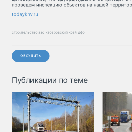
проведем инспекцию объектов на нашей территор
todaykhv.ru
строительство азс
хабаровский край
дфо
ОБСУДИТЬ
Публикации по теме