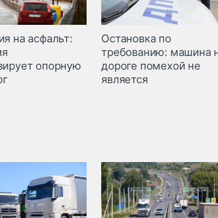
Остановка по
я на асфальт:
требованию: машина 
ия
дороге помехой не
зирует опорную
является
ог