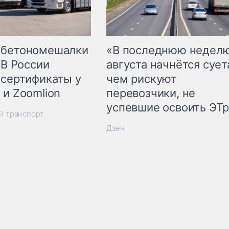
 бетономешалки
«В последнюю недел
 В России
августа начнётся суета
 сертификаты у
чем рискуют
 и Zoomlion
перевозчики, не
успевшие освоить ЭТ
й транспорт
Дзен