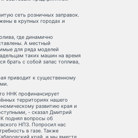
итую сеть розничных заправок.
жены в крупных городах и
олива, где динамично
ставлены. А местный
димые для ряда моделей
адельцам таких машин на время
я брать с собой запас топлива,
рая приводит к существенному
ми.
что ННК профинансирует
лённых территориях нашего
кономическому развитию края и
оступными, - сказал Дмитрий
НК поднял вопросы об
овского НПЗ. Попросил нас
ребность в газе. Также
Хабаровский край, и мы вместе