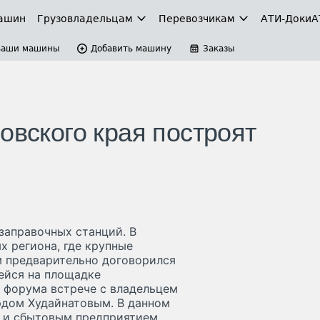
ашин
Грузовладельцам
Перевозчикам
АТИ-Доки
А
Ваши машины
Добавить машину
Заказы
овского края построят
заправочных станций. В
х региона, где крупные
м предварительно договорился
ейся на площадке
 форума встрече с владельцем
рдом Худайнатовым. В данном
е и сбытовым предприятием