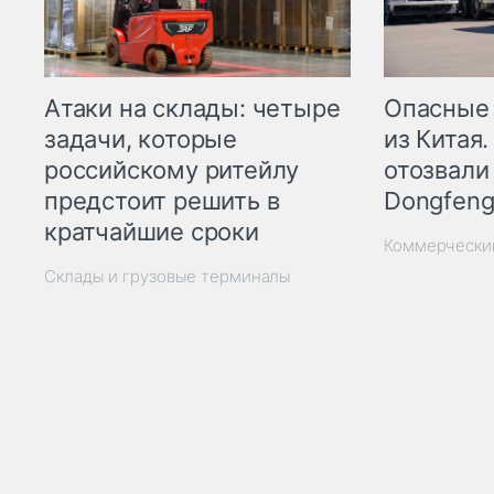
Опасные
Атаки на склады: четыре
из Китая.
задачи, которые
отозвали
российскому ритейлу
Dongfeng
предстоит решить в
кратчайшие сроки
Коммерчески
Склады и грузовые терминалы