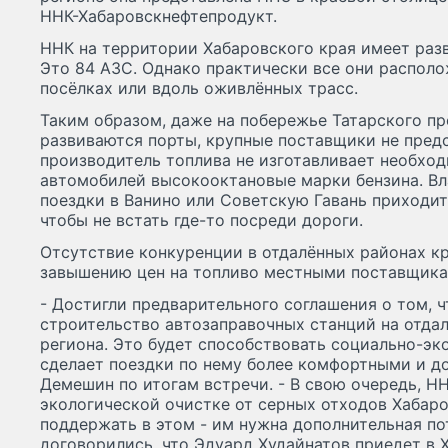
ННК-Хабаровскнефтепродукт.
ННК на территории Хабаровского края имеет разв
Это 84 АЗС. Однако практически все они располо
посёлках или вдоль оживлённых трасс.
Таким образом, даже на побережье Татарского пр
развиваются порты, крупные поставщики не пред
производитель топлива не изготавливает необхо
автомобилей высокооктановые марки бензина. Вл
поездки в Ванино или Советскую Гавань приходитс
чтобы не встать где-то посреди дороги.
Отсутствие конкуренции в отдалённых районах к
завышению цен на топливо местными поставщика
- Достигли предварительного соглашения о том, 
строительство автозаправочных станций на отда
региона. Это будет способствовать социально-э
сделает поездки по нему более комфортными и д
Демешин по итогам встречи. - В свою очередь, Н
экологической очистке от серных отходов Хабар
поддержать в этом - им нужна дополнительная пот
договорились, что Эдуард Худайнатов приедет в 