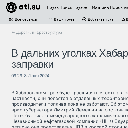
Грузы
Поиск грузов
Машины
Поиск м
Все сервисы
Ваши грузы
Добавить груз
← Дороги, инфраструктура
В дальних уголках Хабар
заправки
09:29, 8 Июня 2024
В Хабаровском крае будет расширяться сеть авто
частности, они появятся в отдалённых территория
производители топлива пока не работают. Об это
врио губернатора Дмитрий Демешин на состоявш
Петербургского международного экономического
Независимой нефтегазовой компании (ННК) Эдуа
регионе она представлена НПЗ в краевой столиц