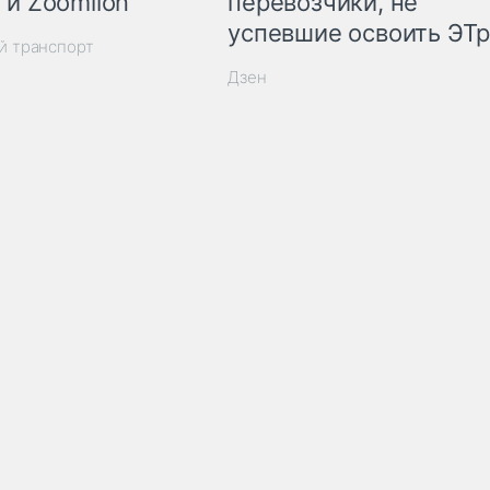
 и Zoomlion
перевозчики, не
успевшие освоить ЭТ
й транспорт
Дзен