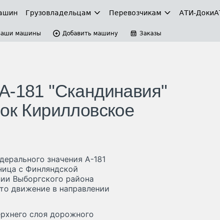
ашин
Грузовладельцам
Перевозчикам
АТИ-Доки
А
Ваши машины
Добавить машину
Заказы
А-181 "Скандинавия"
лок Кирилловское
дерального значения А-181
ница с Финляндской
нии Выборгского района
то движение в направлении
ерхнего слоя дорожного