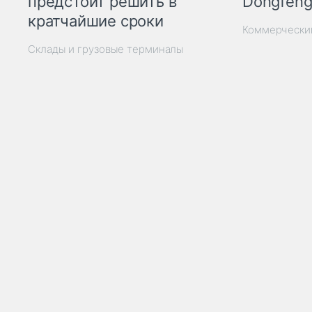
Dongfeng
предстоит решить в
кратчайшие сроки
Коммерчески
Склады и грузовые терминалы