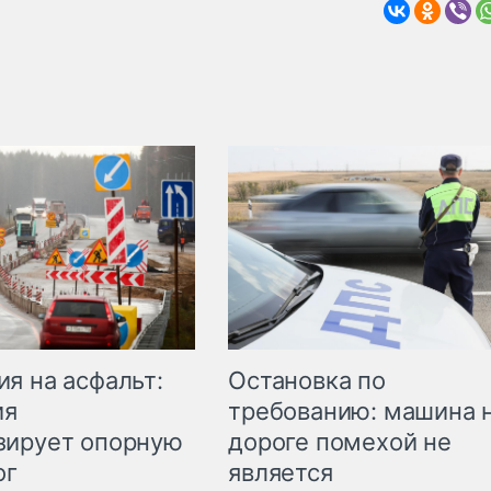
Остановка по
я на асфальт:
требованию: машина 
ия
дороге помехой не
зирует опорную
является
ог