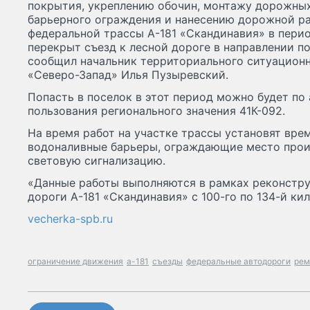
покрытия, укреплению обочин, монтажу дорожных
барьерного ограждения и нанесению дорожной ра
федеральной трассы А-181 «Скандинавия» в период
перекрыт съезд к лесной дороге в направлении по
сообщил начальник территориального ситуационн
«Северо-Запад» Илья Пузыревский.
Попасть в поселок в этот период можно будет по
пользования регионального значения 41К-092.
На время работ на участке трассы установят вре
водоналивные барьеры, ограждающие место прои
световую сигнализацию.
«Данные работы выполняются в рамках реконстр
дороги А-181 «Скандинавия» с 100-го по 134-й ки
vecherka-spb.ru
ограничение движения
а-181
съезды
федеральные автодороги
рем