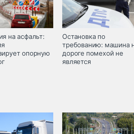
Остановка по
я на асфальт:
требованию: машина 
ия
дороге помехой не
зирует опорную
является
ог