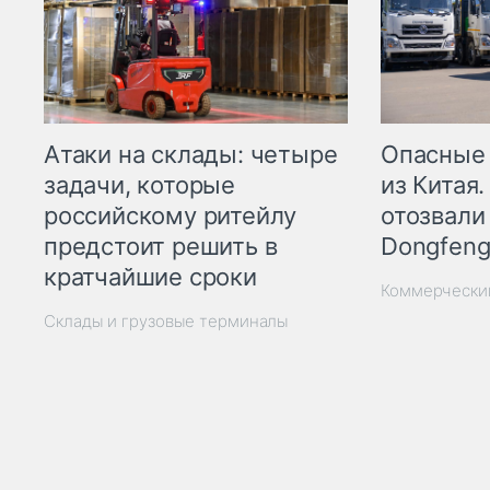
Опасные
Атаки на склады: четыре
из Китая.
задачи, которые
отозвали
российскому ритейлу
Dongfeng
предстоит решить в
кратчайшие сроки
Коммерчески
Склады и грузовые терминалы