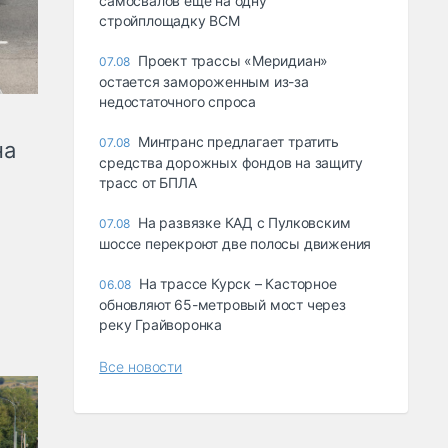
самосвалов ещё на одну
стройплощадку ВСМ
Проект трассы «Меридиан»
07.08
остается замороженным из-за
недостаточного спроса
Минтранс предлагает тратить
07.08
на
средства дорожных фондов на защиту
трасс от БПЛА
На развязке КАД с Пулковским
07.08
шоссе перекроют две полосы движения
На трассе Курск – Касторное
06.08
обновляют 65-метровый мост через
реку Грайворонка
Все новости