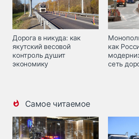
Дорога в никуда: как
Монополи
якутский весовой
как Росс
контроль душит
модерни
экономику
сеть дор
Самое читаемое