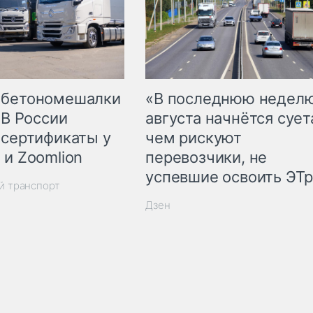
 бетономешалки
«В последнюю недел
 В России
августа начнётся суета
 сертификаты у
чем рискуют
 и Zoomlion
перевозчики, не
успевшие освоить ЭТ
й транспорт
Дзен