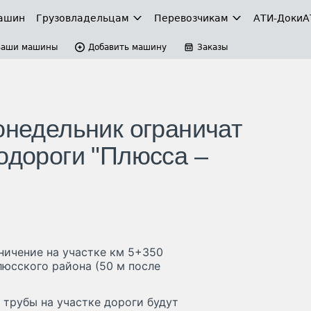
ашин
Грузовладельцам
Перевозчикам
АТИ-Доки
А
Ваши машины
Добавить машину
Заказы
онедельник ограничат
одороги "Плюсса –
аничение на участке км 5+350
юсского района (50 м после
трубы на участке дороги будут