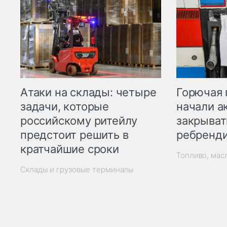
Горючая 
Атаки на склады: четыре
начали а
задачи, которые
закрыват
российскому ритейлу
ребренд
предстоит решить в
кратчайшие сроки
Топливо, мас
Склады и грузовые терминалы