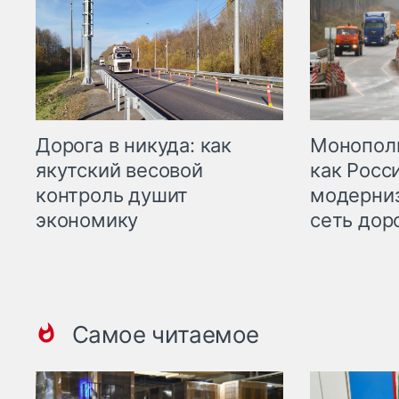
Дорога в никуда: как
Монополи
якутский весовой
как Росс
контроль душит
модерни
экономику
сеть дор
Самое читаемое