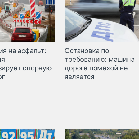
Остановка по
я на асфальт:
требованию: машина 
ия
дороге помехой не
зирует опорную
является
ог