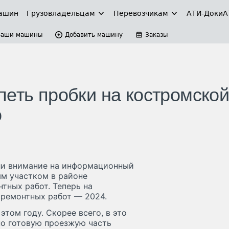
ашин
Грузовладельцам
Перевозчикам
АТИ-Доки
А
Ваши машины
Добавить машину
Заказы
петь пробки на костромско
о
ли внимание на информационный
ым участком в районе
тных работ. Теперь на
 ремонтных работ — 2024.
этом году. Скорее всего, в это
но готовую проезжую часть