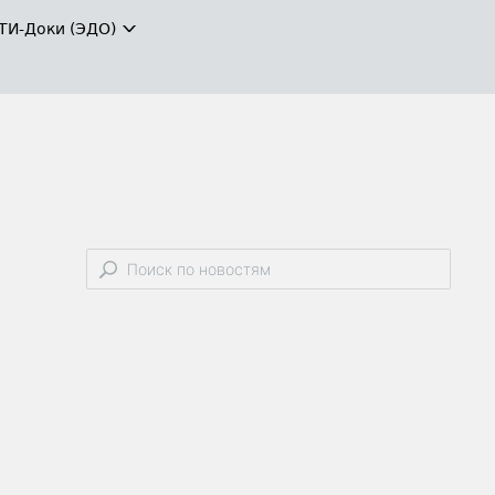
ТИ-Доки (ЭДО)
й