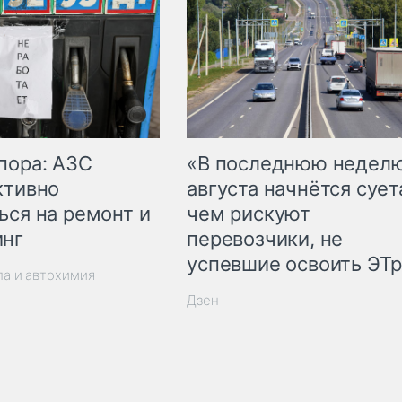
пора: АЗС
«В последнюю недел
ктивно
августа начнётся суета
ься на ремонт и
чем рискуют
инг
перевозчики, не
успевшие освоить ЭТ
ла и автохимия
Дзен