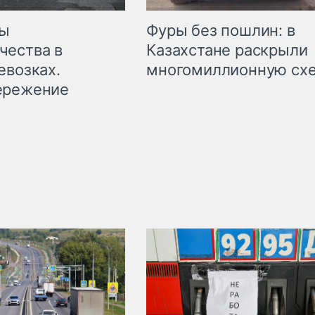
мы
Фуры без пошлин: в
чества в
Казахстане раскрыли
евозках.
многомиллионную сх
ережение