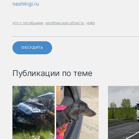
nashikigi.ru
дтп с погибшими
челябинская область
урфо
ОБСУДИТЬ
Публикации по теме