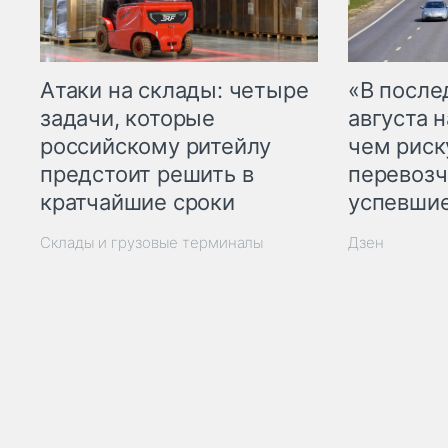
Атаки на склады: четыре
«В посл
задачи, которые
августа н
российскому ритейлу
чем рис
предстоит решить в
перевозч
кратчайшие сроки
успевшие
Склады и грузовые терминалы
Дзен