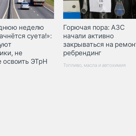
Горючая пора: АЗС
еднюю неделю
начали активно
ачнётся суета!»:
закрываться на ремон
куют
ребрендинг
ики, не
 освоить ЭТрН
Топливо, масла и автохимия