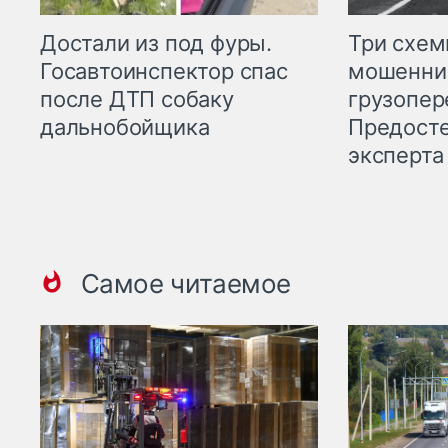
Три схе
Достали из под фуры.
мошенни
Госавтоинспектор спас
грузопер
после ДТП собаку
Предост
дальнобойщика
эксперта
Самое читаемое