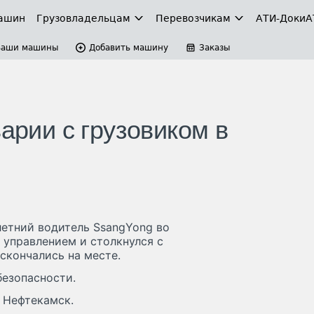
ашин
Грузовладельцам
Перевозчикам
АТИ-Доки
А
Ваши машины
Добавить машину
Заказы
варии с грузовиком в
летний водитель SsangYong во
 управлением и столкнулся с
 скончались на месте.
безопасности.
 Нефтекамск.