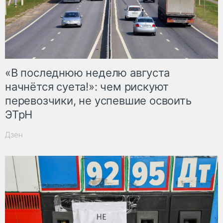
«В последнюю неделю августа
начнётся суета!»: чем рискуют
перевозчики, не успевшие освоить
ЭТрН
Дзен