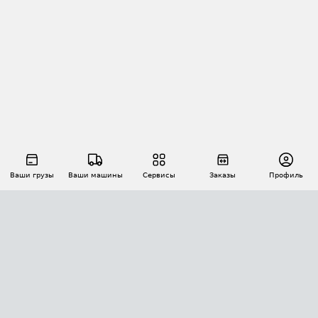
Ваши грузы
Ваши машины
Сервисы
Заказы
Профиль
АВТОМАТИЗАЦИЯ ПЕРЕВОЗОК
Площадки
Заказы
Торги
Тендеры
АТИ-Доки
GPS-мониторинг
АТИ Мессенджер
Цепочки грузов
API ATI.SU