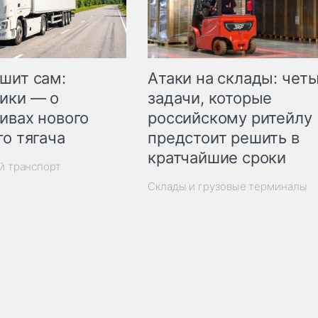
шит сам:
Атаки на склады: чет
ики — о
задачи, которые
ивах нового
российскому ритейлу
го тягача
предстоит решить в
кратчайшие сроки
й транспорт
Склады и грузовые терминалы