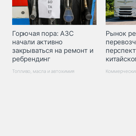
Горючая пора: АЗС
Рынок ре
начали активно
перевозч
закрываться на ремонт и
перспект
ребрендинг
китайско
Топливо, масла и автохимия
Коммерчески