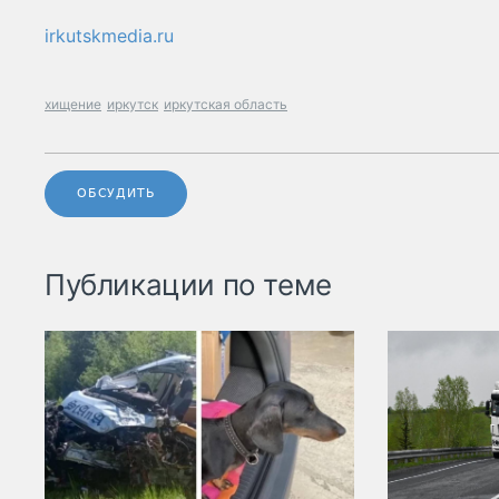
irkutskmedia.ru
хищение
иркутск
иркутская область
ОБСУДИТЬ
Публикации по теме