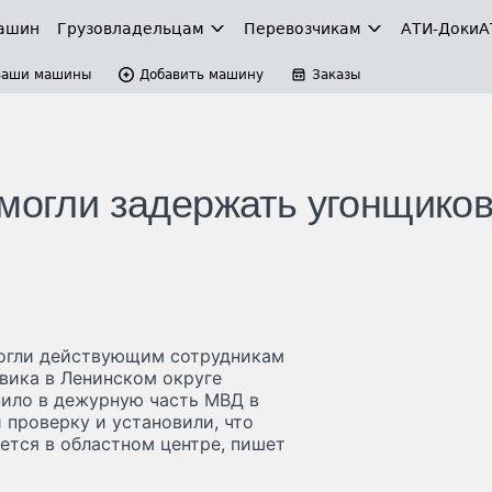
ашин
Грузовладельцам
Перевозчикам
АТИ-Доки
А
Ваши машины
Добавить машину
Заказы
омогли задержать угонщико
могли действующим сотрудникам
вика в Ленинском округе
пило в дежурную часть МВД в
 проверку и установили, что
тся в областном центре, пишет