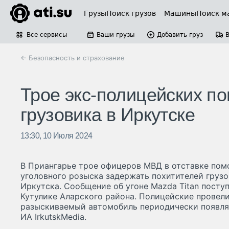
Грузы
Поиск грузов
Машины
Поиск м
Все сервисы
Ваши грузы
Добавить груз
← Безопасность и страхование
Трое экс-полицейских п
грузовика в Иркутске
13:30, 10 Июля 2024
В Приангарье трое офицеров МВД в отставке по
уголовного розыска задержать похитителей грузо
Иркутска. Сообщение об угоне Mazda Titan посту
Кутулике Аларского района. Полицейские провели
разыскиваемый автомобиль периодически появляе
ИА IrkutskMedia.