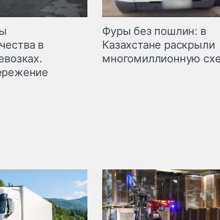
мы
Фуры без пошлин: в
чества в
Казахстане раскрыли
евозках.
многомиллионную сх
ережение