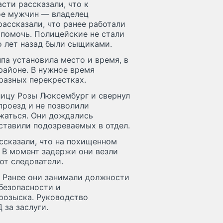
сти рассказали, что к
ое мужчин — владелец
рассказали, что ранее работали
 помочь. Полицейские не стали
о лет назад были сыщиками.
а установила место и время, в
районе. В нужное время
разных перекрестках.
лицу Розы Люксембург и свернул
проезд и не позволили
ежаться. Они дождались
тавили подозреваемых в отдел.
сказали, что на похищенном
. В момент задержи они везли
ют следователи.
. Ранее они занимали должности
безопасности и
розыска. Руководство
за заслуги.