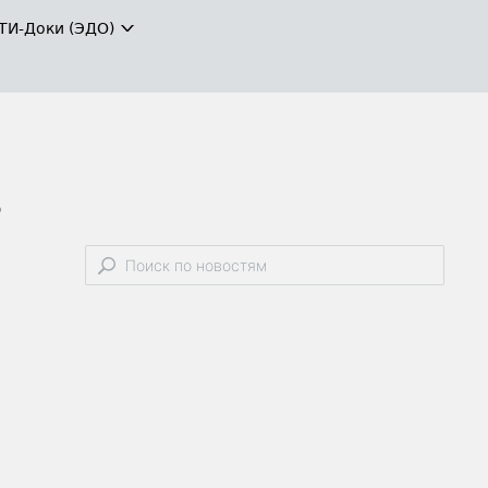
ТИ-Доки (ЭДО)
в