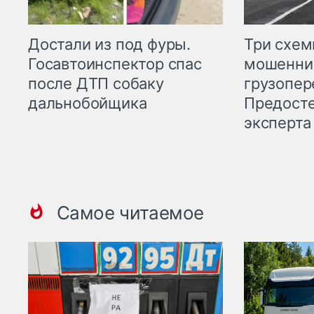
Три схе
Достали из под фуры.
мошенни
Госавтоинспектор спас
грузопер
после ДТП собаку
Предост
дальнобойщика
эксперта
Самое читаемое