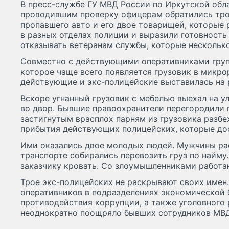
В пресс-службе ГУ МВД России по Иркутской обла
проводившим проверку офицерам обратились тр
пропавшего авто и его двое товарищей, которые 
в разных отделах полиции и выразили готовность
отказывать ветеранам службы, которые нескольк
Совместно с действующими оперативниками групп
которое чаще всего появляется грузовик в микро
действующие и экс-полицейские выставилась на 
Вскоре угнанный грузовик с мебелью выехал на у
во двор. Бывшие правоохранители перегородили 
застигнутым врасплох парням из грузовика разб
прибытия действующих полицейских, которые дос
Ими оказались двое молодых людей. Мужчины рас
транспорте собирались перевозить груз по найму
заказчику кровать. Со злоумышленниками работа
Трое экс-полицейских не раскрывают своих имен
оперативников в подразделениях экономической 
противодействия коррупции, а также уголовного 
неоднократно поощряло бывших сотрудников МВД 