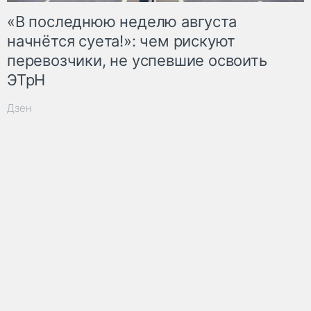
«В последнюю неделю августа
начнётся суета!»: чем рискуют
перевозчики, не успевшие освоить
ЭТрН
Дзен