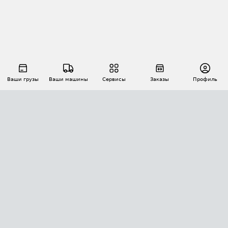
Ваши грузы
Ваши машины
Сервисы
Заказы
Профиль
АВТОМАТИЗАЦИЯ ПЕРЕВОЗОК
Площадки
Заказы
Торги
Тендеры
АТИ-Доки
GPS-мониторинг
АТИ Мессенджер
Цепочки грузов
API ATI.SU
ПОЛЕЗНОЕ
Расчет расстояний
БЕЗОПАСНОСТЬ