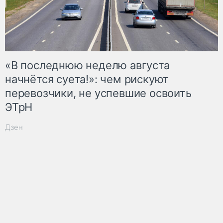
«В последнюю неделю августа
начнётся суета!»: чем рискуют
перевозчики, не успевшие освоить
ЭТрН
Дзен