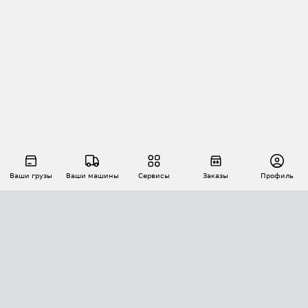
Ваши грузы
Ваши машины
Сервисы
Заказы
Профиль
АВТОМАТИЗАЦИЯ ПЕРЕВОЗОК
Площадки
Заказы
Торги
Тендеры
АТИ-Доки
GPS-мониторинг
АТИ Мессенджер
Цепочки грузов
API ATI.SU