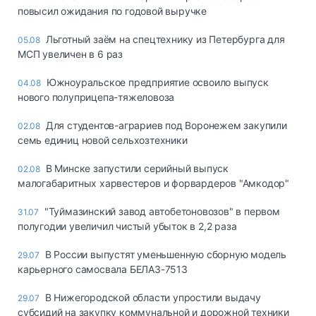
повысил ожидания по годовой выручке
Льготный заём на спецтехнику из Петербурга для
05.08
МСП увеличен в 6 раз
Южноуральское предприятие освоило выпуск
04.08
нового полуприцепа-тяжеловоза
Для студентов-аграриев под Воронежем закупили
02.08
семь единиц новой сельхозтехники
В Минске запустили серийный выпуск
02.08
малогабаритных харвестеров и форвардеров "Амкодор"
"Туймазинский завод автобетоновозов" в первом
31.07
полугодии увеличил чистый убыток в 2,2 раза
В России выпустят уменьшенную сборную модель
29.07
карьерного самосвала БЕЛАЗ-7513
В Нижегородской области упростили выдачу
29.07
субсидий на закупку коммунальной и дорожной техники