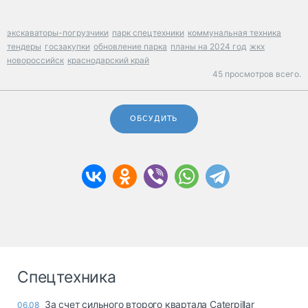
экскаваторы-погрузчики
парк спецтехники
коммунальная техника
тендеры
госзакупки
обновление парка
планы на 2024 год
жкх
новороссийск
краснодарский край
45 просмотров всего.
ОБСУДИТЬ
Спецтехника
За счет сильного второго квартала Caterpillar
06.08