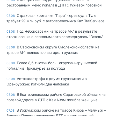
ресторанным меню попала в ДТП с гужевой повозкой
Страховая компания "Пари" через суд в Туле
08.08
требует 29 млн руб. с автоперевозчика Kaz TralServiece
Под Чебоксарами на трассе М-7 в результате
08.08
столкновения с легковым авто перевернулась "Газель"
В Сафоновском округе Смоленской области на
08.08
трассе М-1 полностью выгорел грузовик
Более 8,5 тысячи большегрузов-нарушителей
08.08
поймали в Приамурье за полгода
Автокатастрофа с двумя грузовиками в
08.08
Оренбуржье: погибли два человека
В Екатериновском районе Саратовской области на
08.08
полевой дороге в ДТП с КамАЗом погибла женщина
В Уржумском районе на трассе Киров – Малмыж –
07.08
Вятские Поляны произошло ДТП с автоцистерной