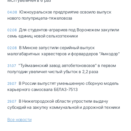
МСП увеличен в 6 раз
Южноуральское предприятие освоило выпуск
04.08
нового полуприцепа-тяжеловоза
Для студентов-аграриев под Воронежем закупили
02.08
семь единиц новой сельхозтехники
В Минске запустили серийный выпуск
02.08
малогабаритных харвестеров и форвардеров "Амкодор"
"Туймазинский завод автобетоновозов" в первом
31.07
полугодии увеличил чистый убыток в 2,2 раза
В России выпустят уменьшенную сборную модель
29.07
карьерного самосвала БЕЛАЗ-7513
В Нижегородской области упростили выдачу
29.07
субсидий на закупку коммунальной и дорожной техники
Все новости