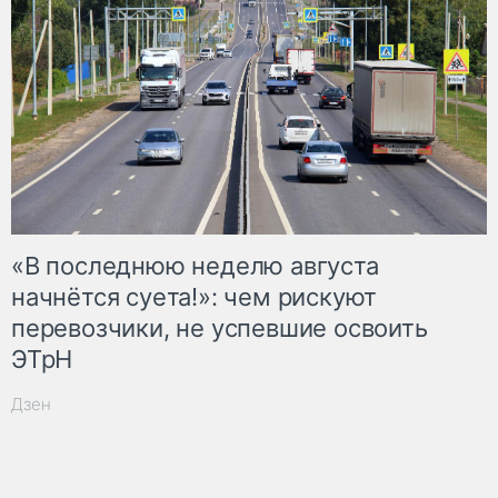
«В последнюю неделю августа
начнётся суета!»: чем рискуют
перевозчики, не успевшие освоить
ЭТрН
Дзен