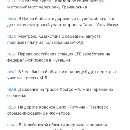
На трассе Курск – Касторное обновляют 65-
20:28
метровый мост через реку Грайворонка
В Омской области дорожные службы обновляют
19:40
десятикилометровый участок трассы Тара – Усть-Ишим
Минтранс Казахстана с середины августа
18:50
поднимет плату за пользование БАКАД
Первая российская станция LTE заработала на
16:55
федеральной трассе в Чувашии
В Челябинской области в пятницу будет перекрыт
16:47
участок трассы М-5
Движение на трассе Хоргос – Алматы временно
16:36
ограничат
На дороге Красное Село – Гатчина – Павловск
12:56
отремонтировали 6 километров
В Челябинской области досрочно завершили
09:48