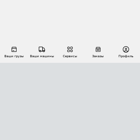
Ваши грузы
Ваши машины
Сервисы
Заказы
Профиль
АВТОМАТИЗАЦИЯ ПЕРЕВОЗОК
Площадки
Заказы
Торги
Тендеры
АТИ-Доки
GPS-мониторинг
АТИ Мессенджер
Цепочки грузов
API ATI.SU
ПОЛЕЗНОЕ
Расчет расстояний