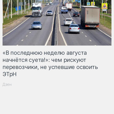
«В последнюю неделю августа
начнётся суета!»: чем рискуют
перевозчики, не успевшие освоить
ЭТрН
Дзен