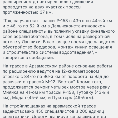
расширением до четырех полос движения
проводится на двух участках трассы
протяженностью 37 км.
"Так, на участках трассы Р-158 с 43-го по 44-ый км
и с 46-го по 52-й км в Дальнеконстантиновском
районе специалисты выполнили укладку финального
слоя асфальтобетона, в том числе на разворотной
петеле у Лапшихи. В настоящее время здесь ведется
обустройство бордюров, монтаж линии освещения
и строительство системы водоотведения", -
говорится в сообщении.
На трассе в Арзамасском районе основные работы
по расширению ведутся на 12-километровом
отрезке с 84-го по 96-й км от поворота на Вад до
развязки с трассой М-12 "Восток". Кроме того,
продолжается ремонт четырех мостов через реку
Миянка на 41-ом км трассы Р-158, Тутовку (43-ый
км), Модан (45-й км) и Пукстерь (46-й км).
На стройплощадках на арзамасской трассе
задействовано 450 специалистов и 200 единиц
спецтехники. Дорогу планируется расширить до