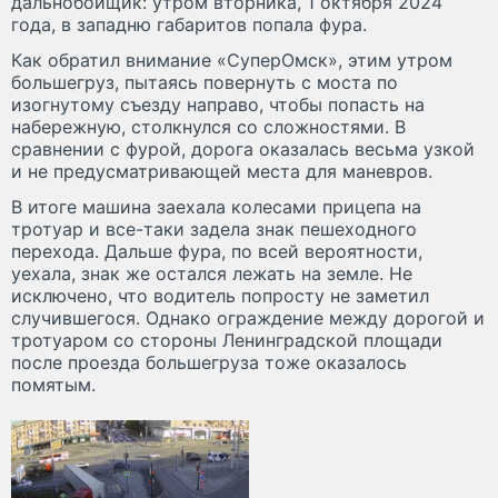
дальнобойщик: утром вторника, 1 октября 2024
года, в западню габаритов попала фура.
Как обратил внимание «СуперОмск», этим утром
большегруз, пытаясь повернуть с моста по
изогнутому съезду направо, чтобы попасть на
набережную, столкнулся со сложностями. В
сравнении с фурой, дорога оказалась весьма узкой
и не предусматривающей места для маневров.
В итоге машина заехала колесами прицепа на
тротуар и все-таки задела знак пешеходного
перехода. Дальше фура, по всей вероятности,
уехала, знак же остался лежать на земле. Не
исключено, что водитель попросту не заметил
случившегося. Однако ограждение между дорогой и
тротуаром со стороны Ленинградской площади
после проезда большегруза тоже оказалось
помятым.