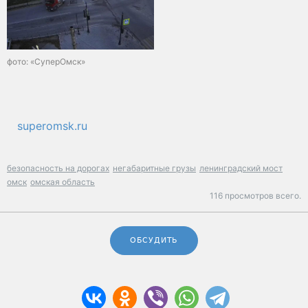
фото: «СуперОмск»
superomsk.ru
безопасность на дорогах
негабаритные грузы
ленинградский мост
омск
омская область
116 просмотров всего.
ОБСУДИТЬ