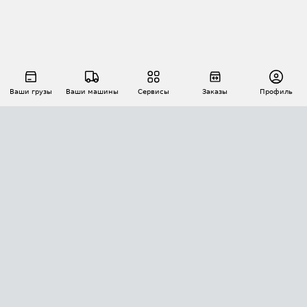
Ваши грузы
Ваши машины
Сервисы
Заказы
Профиль
АВТОМАТИЗАЦИЯ ПЕРЕВОЗОК
Площадки
Заказы
Торги
Тендеры
АТИ-Доки
GPS-мониторинг
АТИ Мессенджер
Цепочки грузов
API ATI.SU
ПОЛЕЗНОЕ
Расчет расстояний
БЕЗОПАСНОСТЬ
Академия ATI.SU