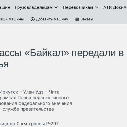
ашин
Грузовладельцам
Перевозчикам
АТИ-Доки
А
Ваши машины
Добавить машину
Заказы
ассы «Байкал» передали в
ья
ркутск – Улан-Удэ – Чита
 рамках Плана перспективного
зования федерального значения
с-службе правительства
ьца до 0 км трассы Р-297