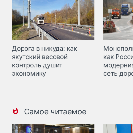
Дорога в никуда: как
Монополи
якутский весовой
как Росс
контроль душит
модерни
экономику
сеть дор
Самое читаемое