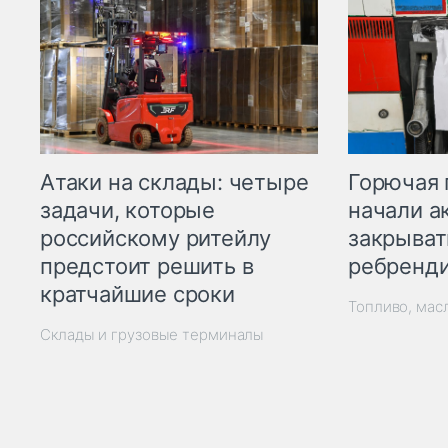
Горючая 
Атаки на склады: четыре
начали а
задачи, которые
закрыват
российскому ритейлу
ребренд
предстоит решить в
кратчайшие сроки
Топливо, мас
Склады и грузовые терминалы