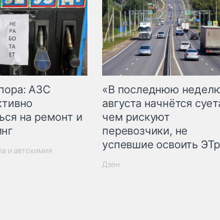
пора: АЗС
«В последнюю недел
ктивно
августа начнётся суета
ься на ремонт и
чем рискуют
инг
перевозчики, не
успевшие освоить ЭТ
ла и автохимия
Дзен