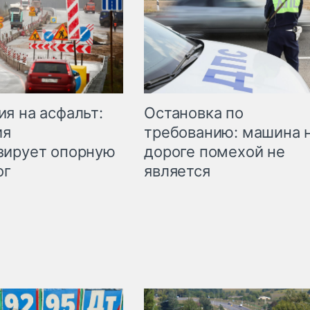
Остановка по
я на асфальт:
требованию: машина 
ия
дороге помехой не
зирует опорную
является
ог