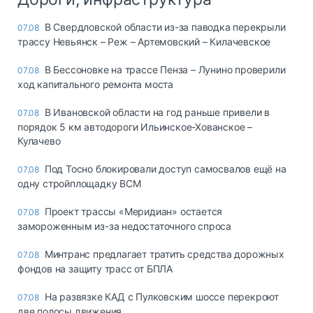
В Свердловской области из-за паводка перекрыли
07.08
трассу Невьянск – Реж – Артемовский – Килачевское
В Бессоновке на трассе Пенза – Лунино проверили
07.08
ход капитального ремонта моста
В Ивановской области на год раньше привели в
07.08
порядок 5 км автодороги Ильинское-Хованское –
Кулачево
Под Тосно блокировали доступ самосвалов ещё на
07.08
одну стройплощадку ВСМ
Проект трассы «Меридиан» остается
07.08
замороженным из-за недостаточного спроса
Минтранс предлагает тратить средства дорожных
07.08
фондов на защиту трасс от БПЛА
На развязке КАД с Пулковским шоссе перекроют
07.08
две полосы движения