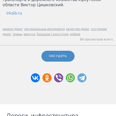
области Виктор Цишковский.
irksib.ru
ремонт дорог
региональные автодороги
качество дорог
состояние
дорог
планы
иркутск
большое голоустное
кобзев
84 просмотров всего.
ОБСУДИТЬ
Дороги, инфраструктура