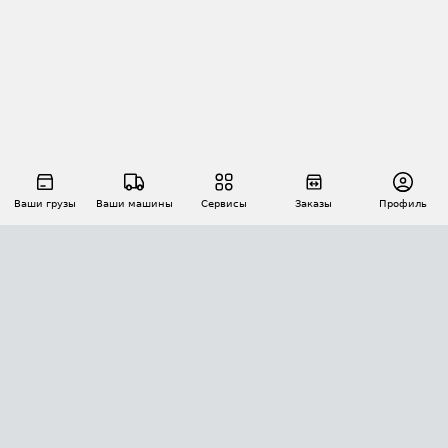
Ваши грузы
Ваши машины
Сервисы
Заказы
Профиль
АВТОМАТИЗАЦИЯ ПЕРЕВОЗОК
Площадки
Заказы
Торги
Тендеры
АТИ-Доки
GPS-мониторинг
АТИ Мессенджер
Цепочки грузов
API ATI.SU
ПОЛЕЗНОЕ