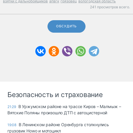
взятки с дальнобойщиков
апвгк
грязовец
вологодская область
241 просмотров всего.
ОБСУДИТЬ
Безопасность и страхование
В Уржумском районе на трассе Киров – Малмыж –
21:29
Вятские Поляны произошло ДТП с автоцистерной
В Ленинском районе Оренбурга столкнулись
19:08
грузовик Howo и мотоцикл