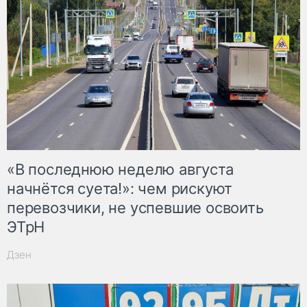
«В последнюю неделю августа
начнётся суета!»: чем рискуют
перевозчики, не успевшие освоить
ЭТрН
Дзен