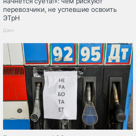
начнётся суета!»: чем рискуют
перевозчики, не успевшие освоить
ЭТрН
Дзен