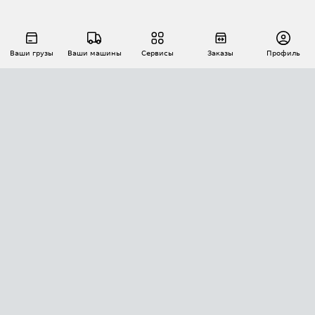
Ваши грузы
Ваши машины
Сервисы
Заказы
Профиль
АВТОМАТИЗАЦИЯ ПЕРЕВОЗОК
Площадки
Заказы
Торги
Тендеры
АТИ-Доки
GPS-мониторинг
АТИ Мессенджер
Цепочки грузов
API ATI.SU
ПОЛЕЗНОЕ
Расчет расстояний
БЕЗОПАСНОСТЬ
Академия ATI.SU
ATI.SU о безопасности
Звезды ATI.SU на вашем сайте
КОНТАКТЫ И ТАРИФЫ
Памятка по проверке контрагентов
Индекс ATI.SU FTL РФ
О системе ATI.SU
Светофор+