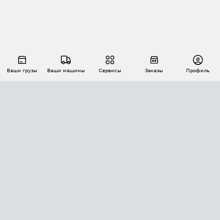
Ваши грузы
Ваши машины
Сервисы
Заказы
Профиль
АВТОМАТИЗАЦИЯ ПЕРЕВОЗОК
Площадки
Заказы
Торги
Тендеры
АТИ-Доки
GPS-мониторинг
АТИ Мессенджер
Цепочки грузов
API ATI.SU
ПОЛЕЗНОЕ
Расчет расстояний
БЕЗОПАСНОСТЬ
Академия ATI.SU