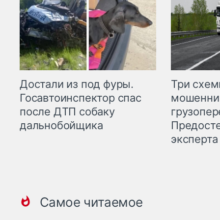
Три схе
Достали из под фуры.
мошенни
Госавтоинспектор спас
грузопер
после ДТП собаку
Предост
дальнобойщика
эксперта
Самое читаемое