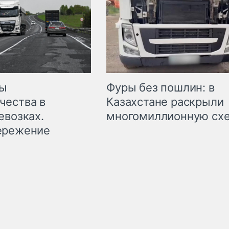
мы
Фуры без пошлин: в
чества в
Казахстане раскрыли
евозках.
многомиллионную сх
ережение