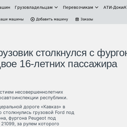
ашин
Грузовладельцам
Перевозчикам
АТИ-Доки
А
Ваши машины
Добавить машину
Заказы
рузовик столкнулся с фург
двое 16-летних пассажира
астием несовершеннолетних
осавтоинспекции республики.
деральной дороге «Кавказ» в
о столкнулись грузовой Ford под
на, фургона Peugeot под
 21099, за рулем которого