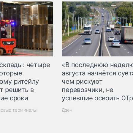
 склады: четыре
«В последнюю недел
которые
августа начнётся суета
ому ритейлу
чем рискуют
т решить в
перевозчики, не
ие сроки
успевшие освоить ЭТ
зовые терминалы
Дзен