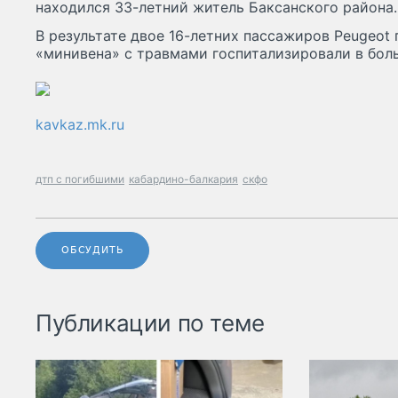
находился 33-летний житель Баксанского района.
В результате двое 16-летних пассажиров Peugeot 
«минивена» с травмами госпитализировали в боль
kavkaz.mk.ru
дтп с погибшими
кабардино-балкария
скфо
ОБСУДИТЬ
Публикации по теме