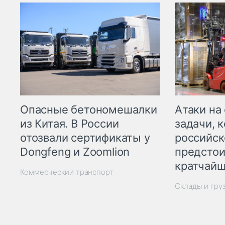
Опасные бетономешалки
Атаки на
из Китая. В России
задачи, 
отозвали сертификаты у
российск
Dongfeng и Zoomlion
предстои
кратчайш
Коммерческий транспорт
Склады и гру