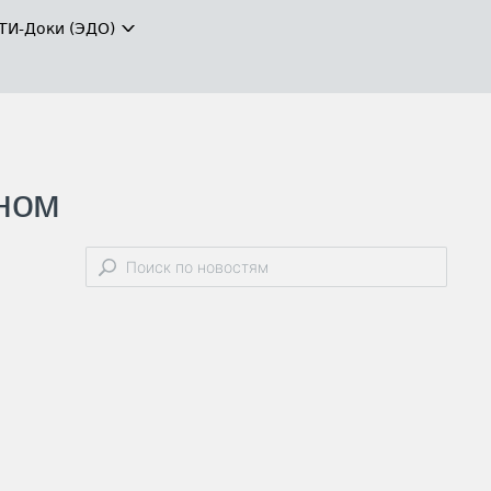
ТИ-Доки (ЭДО)
оном