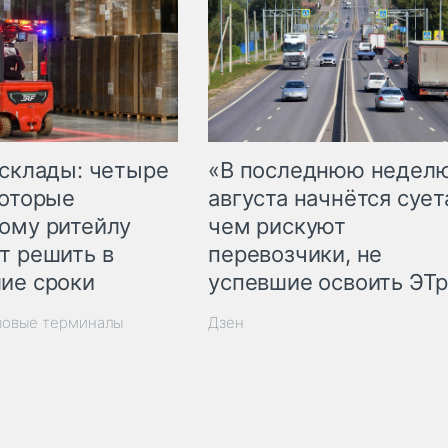
 склады: четыре
«В последнюю недел
которые
августа начнётся суета
ому ритейлу
чем рискуют
т решить в
перевозчики, не
ие сроки
успевшие освоить ЭТ
зовые терминалы
Дзен