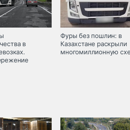
мы
Фуры без пошлин: в
чества в
Казахстане раскрыли
евозках.
многомиллионную сх
ережение