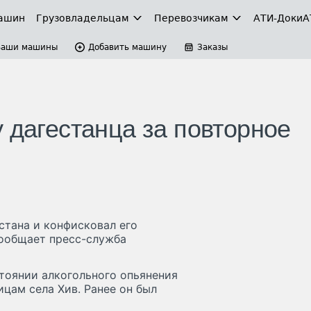
ашин
Грузовладельцам
Перевозчикам
АТИ-Доки
А
Ваши машины
Добавить машину
Заказы
 дагестанца за повторное
стана и конфисковал его
сообщает пресс-служба
стоянии алкогольного опьянения
ицам села Хив. Ранее он был