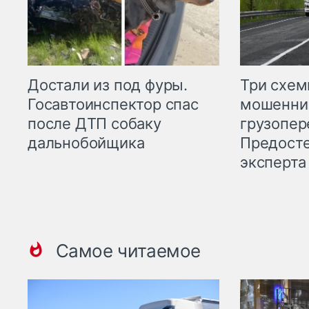
Три схе
Достали из под фуры.
мошенни
Госавтоинспектор спас
грузопер
после ДТП собаку
Предост
дальнобойщика
эксперта
Самое читаемое