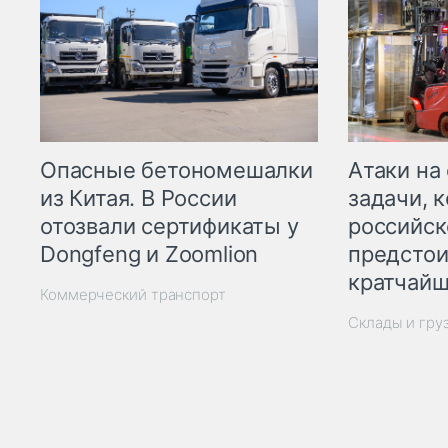
Опасные бетономешалки
Атаки на
из Китая. В России
задачи, 
отозвали сертификаты у
российск
Dongfeng и Zoomlion
предстои
кратчайш
Коммерческий транспорт
Склады и гру