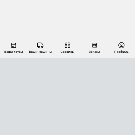
Ваши грузы
Ваши машины
Сервисы
Заказы
Профиль
АВТОМАТИЗАЦИЯ ПЕРЕВОЗОК
Площадки
Заказы
Торги
Тендеры
АТИ-Доки
GPS-мониторинг
АТИ Мессенджер
Цепочки грузов
API ATI.SU
ПОЛЕЗНОЕ
Расчет расстояний