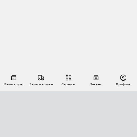
Ваши грузы
Ваши машины
Сервисы
Заказы
Профиль
АВТОМАТИЗАЦИЯ ПЕРЕВОЗОК
Площадки
Заказы
Торги
Тендеры
АТИ-Доки
GPS-мониторинг
АТИ Мессенджер
Цепочки грузов