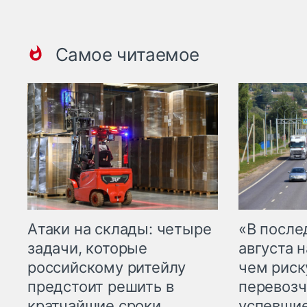
Самое читаемое
Атаки на склады: четыре
«В посл
задачи, которые
августа н
российскому ритейлу
чем рис
предстоит решить в
перевозч
кратчайшие сроки
успевшие