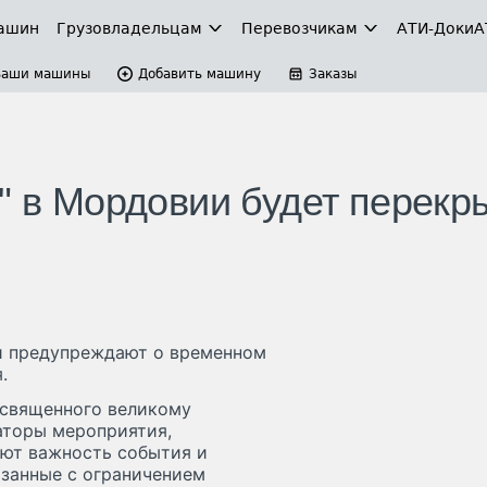
ашин
Грузовладельцам
Перевозчикам
АТИ-Доки
А
Ваши машины
Добавить машину
Заказы
" в Мордовии будет перекр
и предупреждают о временном
.
освященного великому
аторы мероприятия,
ают важность события и
язанные с ограничением