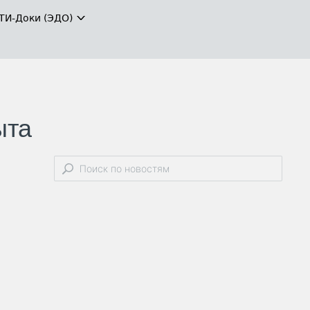
ТИ-Доки (ЭДО)
ыта