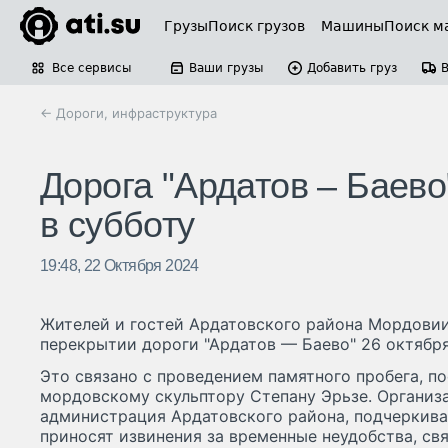
Грузы
Поиск грузов
Машины
Поиск м
Все сервисы
Ваши грузы
Добавить груз
← Дороги, инфраструктура
Дорога "Ардатов – Баево
в субботу
19:48, 22 Октября 2024
Жителей и гостей Ардатовского района Мордови
перекрытии дороги "Ардатов — Баево" 26 октября
Это связано с проведением памятного пробега, п
мордовскому скульптору Степану Эрьзе. Организ
администрация Ардатовского района, подчеркив
приносят извинения за временные неудобства, св