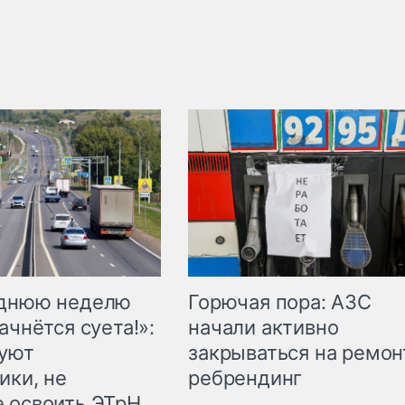
Горючая пора: АЗС
еднюю неделю
начали активно
ачнётся суета!»:
закрываться на ремон
куют
ребрендинг
ики, не
 освоить ЭТрН