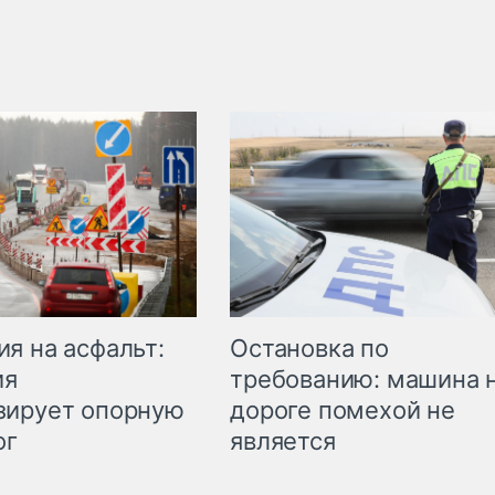
Остановка по
я на асфальт:
требованию: машина 
ия
дороге помехой не
зирует опорную
является
ог