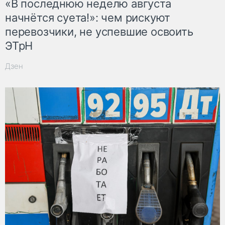
«В последнюю неделю августа
начнётся суета!»: чем рискуют
перевозчики, не успевшие освоить
ЭТрН
Дзен