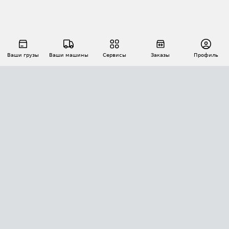
Ваши грузы
Ваши машины
Сервисы
Заказы
Профиль
АВТОМАТИЗАЦИЯ ПЕРЕВОЗОК
Площадки
Заказы
Торги
Тендеры
АТИ-Доки
GPS-мониторинг
АТИ Мессенджер
Цепочки грузов
API ATI.SU
ПОЛЕЗНОЕ
Расчет расстояний
БЕЗОПАСНОСТЬ
Академия ATI.SU
ATI.SU о безопасности
Звезды ATI.SU на вашем сайте
КОНТАКТЫ И ТАРИФЫ