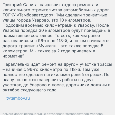
Григорий Сапига, начальник отдела ремонта и
капитального строительства автомобильных дорог
ТОГКУ «Тамбовавтодор»: “Мы сделали транзитные
улицы города Уварово, это 10 километров.
Подходим восемью километрами к Уварову. После
Уварова порядка 30 километров будут приведены в
нормативное состояние. То есть, как мы ранее
разговаривали с 96-го по 118-й, и потом начинается
дорога-транзит «Мучкап» – это также порядка 5
километров. Мы также за 2 года приведем в
норматив”.
Параллельно идёт ремонт на другом участке трассы
– начиная с 96-го километра по 118-й. Там уже
полностью сделали пятикилометровый отрезок. По
плану полностью завершить работы на двух
участках, до Уварово и после, дорожники должны в
октябре следующего года.
tvtambov.ru
ремонт дорог
региональные автодороги
тамбовавтодор
уварово