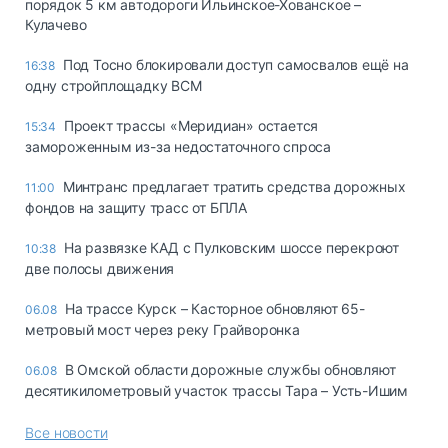
порядок 5 км автодороги Ильинское-Хованское –
Кулачево
Под Тосно блокировали доступ самосвалов ещё на
16:38
одну стройплощадку ВСМ
Проект трассы «Меридиан» остается
15:34
замороженным из-за недостаточного спроса
Минтранс предлагает тратить средства дорожных
11:00
фондов на защиту трасс от БПЛА
На развязке КАД с Пулковским шоссе перекроют
10:38
две полосы движения
На трассе Курск – Касторное обновляют 65-
06.08
метровый мост через реку Грайворонка
В Омской области дорожные службы обновляют
06.08
десятикилометровый участок трассы Тара – Усть-Ишим
Все новости