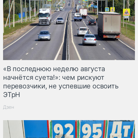
«В последнюю неделю августа
начнётся суета!»: чем рискуют
перевозчики, не успевшие освоить
ЭТрН
Дзен