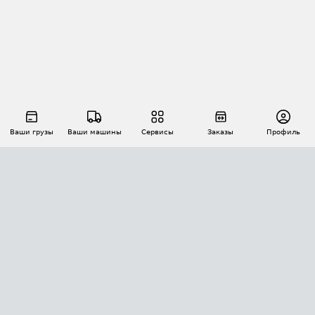
Ваши грузы
Ваши машины
Сервисы
Заказы
Профиль
АВТОМАТИЗАЦИЯ ПЕРЕВОЗОК
Площадки
Заказы
Торги
Тендеры
АТИ-Доки
GPS-мониторинг
АТИ Мессенджер
Цепочки грузов
API ATI.SU
ПОЛЕЗНОЕ